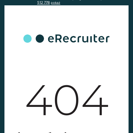
512 778
pokaż