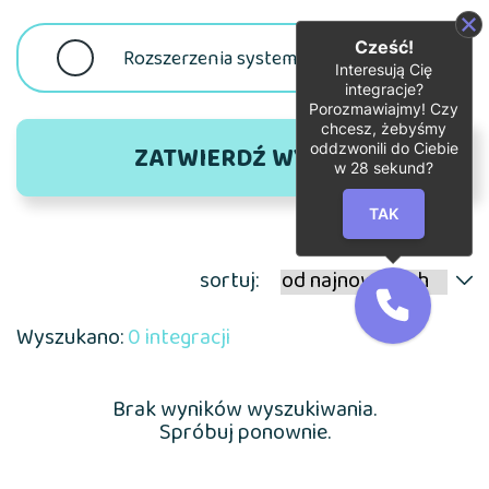
Cześć!
Rozszerzenia systemu eRecruiter
Interesują Cię
integracje?
Porozmawiajmy! Czy
chcesz, żebyśmy
oddzwonili do Ciebie
ZATWIERDŹ WYBÓR
w
28
sekund?
TAK
wyczyść wybór
sortuj:
Wyszukano:
0 integracji
Brak wyników wyszukiwania.
Spróbuj ponownie.