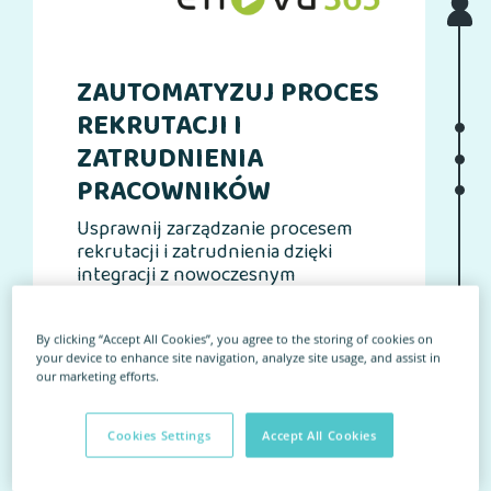
ZAUTOMATYZUJ PROCES
ŁÓW TALENTY DZIĘKI
REKRUTACJI I
PSYCHOMETRII
ZATRUDNIENIA
Talent Bridge pomoże Ci pozyskać
Webankieta automatycznie wyśle
PRACOWNIKÓW
najlepsze zawodowe talenty. Dzięki
do Twoich kandydatów wiadomośc z
trafnym i rzetelnym narzędziom
oceną rekrutacji, a także
Usprawnij zarządzanie procesem
psychometrycznym szybko zbadasz
wygerenruje dla Ciebie raport z
rekrutacji i zatrudnienia dzięki
kompetencje kandydatów, a wyniki
wynikami, które pozwolą Ci jeszcze
integracji z nowoczesnym
otrzymasz na swoje konto w
lepiej pozyskiwać zawodowe
systemem ERP enova365.
systemie eRecruiter.
talenty.
Funkcjonalność wykorzystuje API,
by zapewnić płynne przejście
By clicking “Accept All Cookies”, you agree to the storing of cookies on
your device to enhance site navigation, analyze site usage, and assist in
kandydata w pracownika. Koniec z
our marketing efforts.
ręcznym przepisywaniem danych!
Cookies Settings
Accept All Cookies