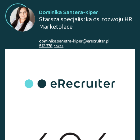
Dominika Santera-Kiper
Starsza specjalistka ds. rozwoju HR
Marketplace
dominika.sanetra-kiper@erecruiter.pl
512 778
pokaż