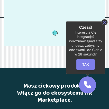
Cześć!
Interesują Cię
1
integracje?
Porozmawiajmy! Czy
chcesz, żebyśmy
oddzwonili do Ciebie
w
28
sekund?
TAK
Masz ciekawy produkt?
Włącz go do ekosystemu HR
Marketplace.