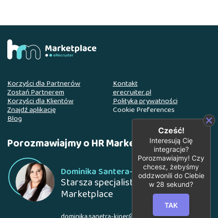
Korzyści dla Partnerów
Kontakt
Zostań Partnerem
erecruiter.pl
Korzyści dla Klientów
Polityka prywatności
Znajdź aplikację
Cookie Preferences
Blog
Cześć!
Porozmawiajmy o HR Marketplace
Interesują Cię
integracje?
Porozmawiajmy! Czy
chcesz, żebyśmy
Dominika Santera-Kiper
oddzwonili do Ciebie
Starsza specjalistka ds. rozwoju HR
w
28
sekund?
Marketplace
TAK
dominika.sanetra-kiper@erecruiter.pl