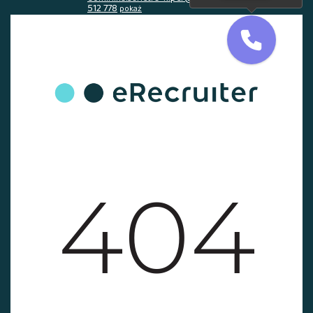
512 778
pokaż