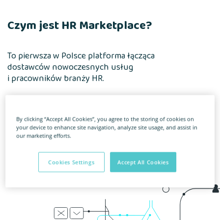
Czym jest HR Marketplace?
To pierwsza w Polsce platforma łącząca
dostawców nowoczesnych usług
i pracowników branży HR.
Tworzymy ekosystem narzędzi opiekujących
wszystkie procesy związane z cyklem życia
By clicking “Accept All Cookies”, you agree to the storing of cookies on
pracownika. Ekosystem, który jest elastyczny,
your device to enhance site navigation, analyze site usage, and assist in
a jego rozwiązania można dowolnie łączyć
our marketing efforts.
i dopasowywać do swoich potrzeb. Wraz
z naszymi partnerami i klientami zmieniamy
Cookies Settings
Accept All Cookies
świat pracy na lepsze. Dołącz do nas.