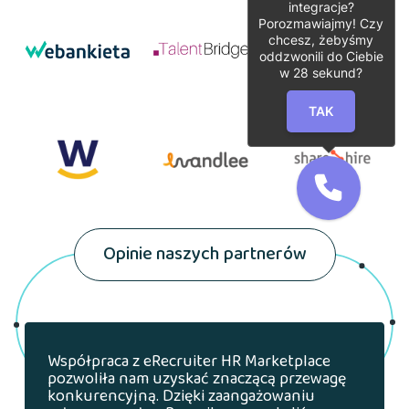
integracje?
Porozmawiajmy! Czy
chcesz, żebyśmy
oddzwonili do Ciebie
w
28
sekund?
TAK
Opinie naszych partnerów
Współpraca z eRecruiter HR Marketplace
pozwoliła nam uzyskać znaczącą przewagę
konkurencyjną. Dzięki zaangażowaniu