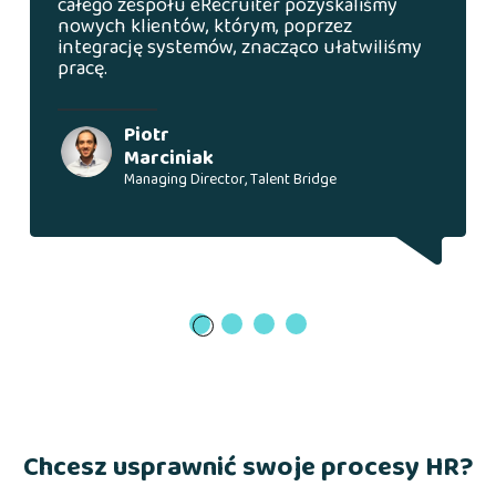
całego zespołu eRecruiter pozyskaliśmy
nowych klientów, którym, poprzez
integrację systemów, znacząco ułatwiliśmy
pracę.
Piotr
Marciniak
Managing Director, Talent Bridge
1
Chcesz usprawnić swoje procesy HR?