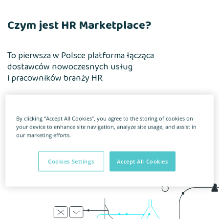
Czym jest HR Marketplace?
To pierwsza w Polsce platforma łącząca
dostawców nowoczesnych usług
i pracowników branży HR.
Tworzymy ekosystem narzędzi opiekujących
wszystkie procesy związane z cyklem życia
By clicking “Accept All Cookies”, you agree to the storing of cookies on
pracownika. Ekosystem, który jest elastyczny,
your device to enhance site navigation, analyze site usage, and assist in
a jego rozwiązania można dowolnie łączyć
our marketing efforts.
i dopasowywać do swoich potrzeb. Wraz
z naszymi partnerami i klientami zmieniamy
Cookies Settings
Accept All Cookies
świat pracy na lepsze. Dołącz do nas.