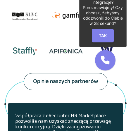
integracje?
Porozmawiajmy! Czy
chcesz, żebyśmy
oddzwonili do Ciebie
w
28
sekund?
TAK
Opinie naszych partnerów
Współpraca z eRecruiter HR Marketplace
pozwoliła nam uzyskać znaczącą przewagę
konkurencyjną. Dzięki zaangażowaniu