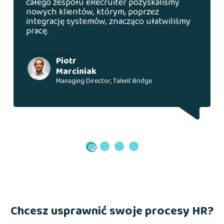
całego zespołu eRecruiter pozyskaliśmy
nowych klientów, którym, poprzez
integrację systemów, znacząco ułatwiliśmy
pracę.
Piotr
Marciniak
Managing Director, Talent Bridge
1
Chcesz usprawnić swoje procesy HR?